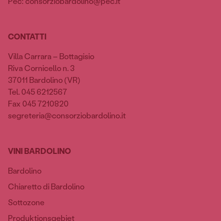
Pec: consorziobardolino@pec.it
CONTATTI
Villa Carrara – Bottagisio
Riva Cornicello n. 3
37011 Bardolino (VR)
Tel. 045 6212567
Fax 045 7210820
segreteria@consorziobardolino.it
VINI BARDOLINO
Bardolino
Chiaretto di Bardolino
Sottozone
Produktionsgebiet