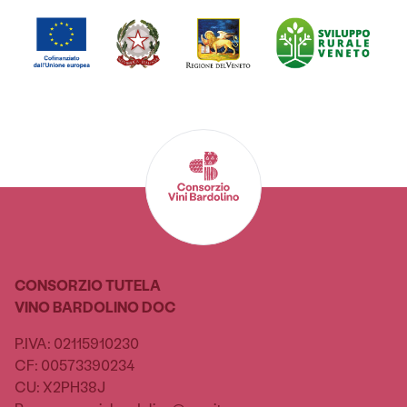
CONSORZIO TUTELA
VINO BARDOLINO DOC
P.IVA: 02115910230
CF: 00573390234
CU: X2PH38J