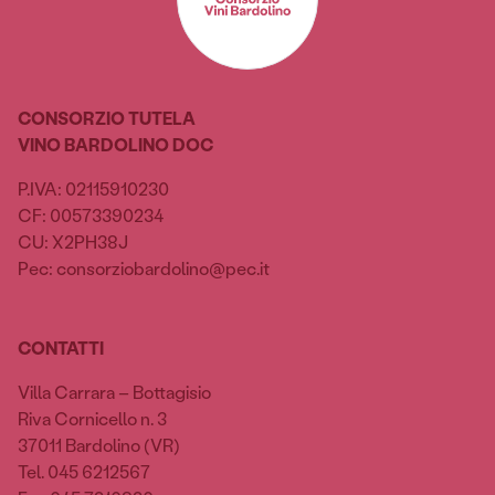
CONSORZIO TUTELA
VINO BARDOLINO DOC
P.IVA: 02115910230
CF: 00573390234
CU: X2PH38J
Pec: consorziobardolino@pec.it
CONTATTI
Villa Carrara – Bottagisio
Riva Cornicello n. 3
37011 Bardolino (VR)
Tel. 045 6212567