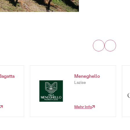
 Bagatta
Meneghello
Lazise
Mehr Info