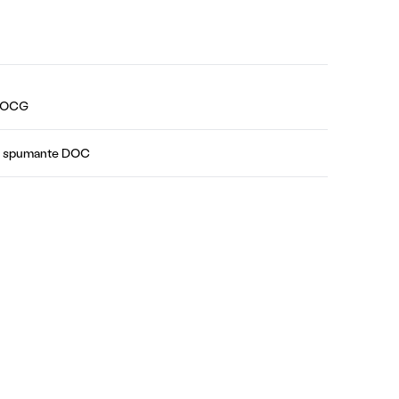
 DOCG
no spumante DOC