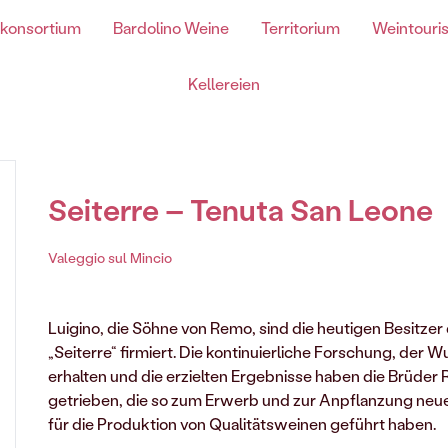
 konsortium
Bardolino Weine
Territorium
Weintouri
Kellereien
Chiaretto di Bardolino
Seiterre – Tenuta San Leone
Valeggio sul Mincio
Luigino, die Söhne von Remo, sind die heutigen Besitzer d
Chiaretto Di Bardolino spumante DOC
„Seiterre“ firmiert. Die kontinuierliche Forschung, der
Chiaretto Di Bardolino DOC
erhalten und die erzielten Ergebnisse haben die Brüder
Chiaretto Di Bardolino Classico DOC
getrieben, die so zum Erwerb und zur Anpflanzung neue
für die Produktion von Qualitätsweinen geführt haben.