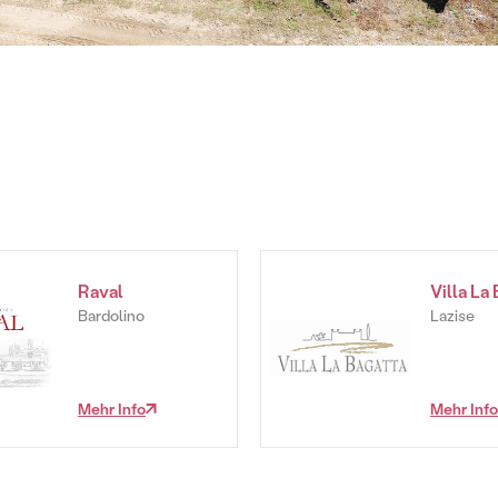
Raval
Villa La
Bardolino
Lazise
Mehr Info
Mehr Info