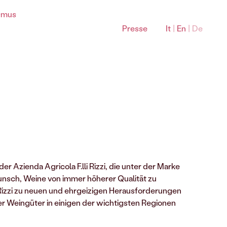
smus
Presse
It
|
En
|
De
Bardolino Sottozone
er Azienda Agricola F.lli Rizzi, die unter der Marke
Montebaldo Bardolino DOC
 Wunsch, Weine von immer höherer Qualität zu
La Rocca Bardolino DOC
 Rizzi zu neuen und ehrgeizigen Herausforderungen
Sommacampagna Bardolino DOC
r Weingüter in einigen der wichtigsten Regionen