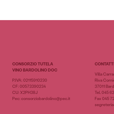
CONSORZIO TUTELA
CONTATT
VINO BARDOLINO DOC
Villa Carra
P.IVA: 02115910230
Riva Cornic
CF: 00573390234
37011 Bard
CU: X2PH38J
Tel. 045 6
Pec: consorziobardolino@pec.it
Fax 045 7
segreteria