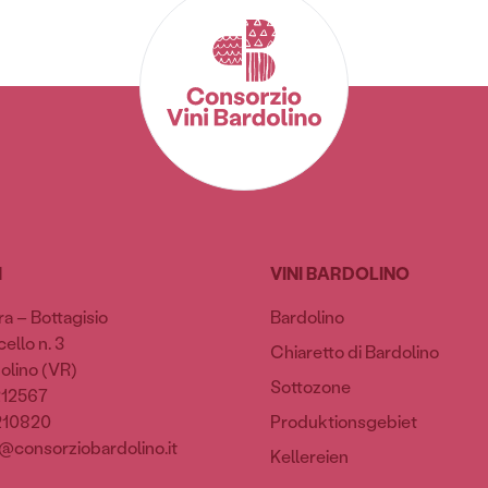
I
VINI BARDOLINO
ra – Bottagisio
Bardolino
ello n. 3
Chiaretto di Bardolino
olino (VR)
Sottozone
212567
210820
Produktionsgebiet
@consorziobardolino.it
Kellereien