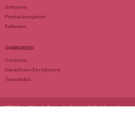
Sottozone
Produktionsgebiet
Kellereien
CONSORZIO
Consorzio
Disciplinare di produzione
Tracciabilità
2026 © Foto di: Natascha Berto, archivi Consorzio Vini Bardolino, archivi
Cantine del consorzio / Website made by keeplin.it
Datenschutzerklärung
Cookie-Richtlinie
Preferenze cookie