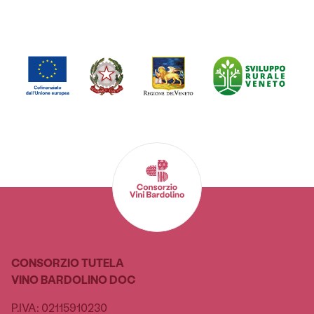
CONSORZIO TUTELA
VINO BARDOLINO DOC
P.IVA: 02115910230