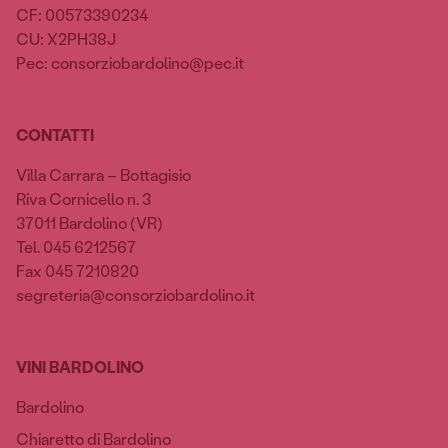
CF: 00573390234
CU: X2PH38J
Pec: consorziobardolino@pec.it
CONTATTI
Villa Carrara – Bottagisio
Riva Cornicello n. 3
37011 Bardolino (VR)
Tel. 045 6212567
Fax 045 7210820
segreteria@consorziobardolino.it
VINI BARDOLINO
Bardolino
Chiaretto di Bardolino