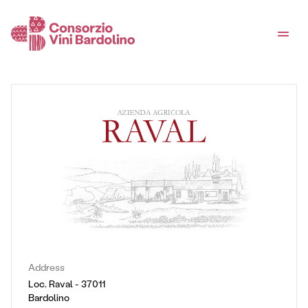
Address
Loc. Raval - 37011
Bardolino