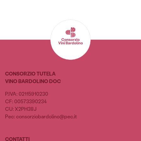
CONSORZIO TUTELA
VINO BARDOLINO DOC
P.IVA: 02115910230
CF: 00573390234
CU: X2PH38J
Pec: consorziobardolino@pec.it
CONTATTI