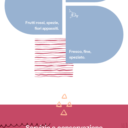
Frutti rossi, spezie,
fiori appassiti.
Fresco, fine,
speziato.
Servizio e conservazione