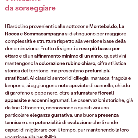
da sorseggiare
I Bardolino provenienti dalle sottozone
Montebaldo
,
La
Rocca
e
Sommacampagna
si distinguono per maggiore
complessità e struttura rispetto alla versione base della
denominazione. Frutto di vigneti a
rese più basse per
ettaro
e di un
affinamento minimo di un anno
, questi vini
mantengono la
colorazione rubino chiaro
, cifra stilistica
storica del territorio, ma presentano
profumi più
stratificati
. Ai classici sentori di ciliegia, marasca, fragola e
lampone, si aggiungono
note speziate
di cannella, chiodo
di garofano e pepe nero, oltre a
sfumature floreali
appassite
e accenni agrumati. Le osservazioni storiche, già
da fine Ottocento, riconoscono a questi vini una
particolare
eleganza gustativa
, una buona
presenza
tannica
e una
potenzialità di evoluzione
che li rende
capaci di migliorare con il tempo, pur mantenendo la loro
vocazione alla bevibilità.