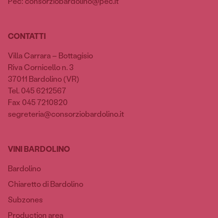
Pec: consorziobardolino@pec.it
CONTATTI
Villa Carrara – Bottagisio
Riva Cornicello n. 3
37011 Bardolino (VR)
Tel. 045 6212567
Fax 045 7210820
segreteria@consorziobardolino.it
VINI BARDOLINO
Bardolino
Chiaretto di Bardolino
Subzones
Production area