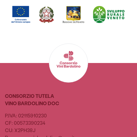
CONSORZIO TUTELA
VINO BARDOLINO DOC
P.IVA: 02115910230
CF: 00573390234
CU: X2PH38J