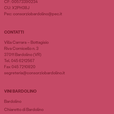
CF: 00573390234
CU: X2PH38J
Pec: consorziobardolino@pec.it
CONTATTI
Villa Carrara – Bottagisio
Riva Cornicello n. 3
37011 Bardolino (VR)
Tel. 045 6212567
Fax 045 7210820
segreteria@consorziobardolino.it
VINI BARDOLINO
Bardolino
Chiaretto di Bardolino