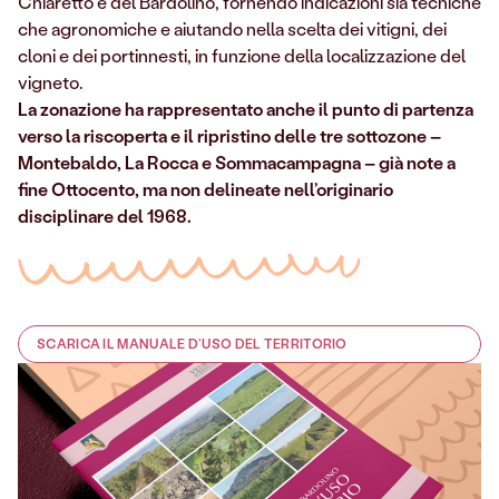
Chiaretto e del Bardolino, fornendo indicazioni sia tecniche
che agronomiche e aiutando nella scelta dei vitigni, dei
cloni e dei portinnesti, in funzione della localizzazione del
vigneto.
La zonazione ha rappresentato anche il punto di partenza
verso la riscoperta e il ripristino delle tre sottozone –
Montebaldo, La Rocca e Sommacampagna – già note a
fine Ottocento, ma non delineate nell’originario
disciplinare del 1968.
SCARICA IL MANUALE D’USO DEL TERRITORIO