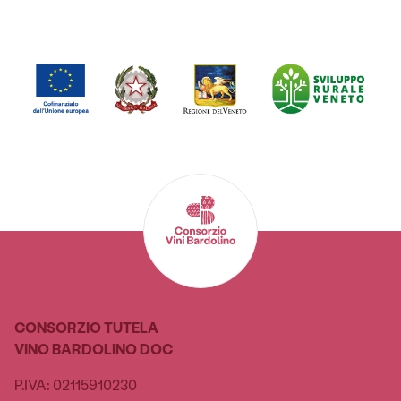
CONSORZIO TUTELA
VINO BARDOLINO DOC
P.IVA: 02115910230