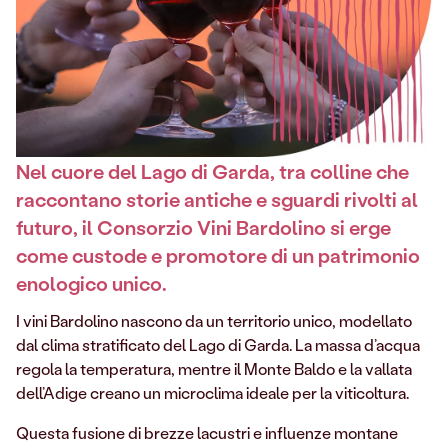
Nel cuore del Lago di Garda, tra colline che
raccontano storie antiche e sguardi rivolti al
futuro, il Consorzio Vini Bardolino si erge
come custode e promotore di un patrimonio
enologico unico.
I vini Bardolino nascono da un territorio unico, modellato
dal clima stratificato del Lago di Garda. La massa d’acqua
regola la temperatura, mentre il Monte Baldo e la vallata
dell’Adige creano un microclima ideale per la viticoltura.
Questa fusione di brezze lacustri e influenze montane