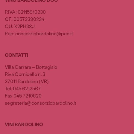
P.IVA: 02115910230
CF: 00573390234
CU: X2PH38J
Pec: consorziobardolino@pec.it
CONTATTI
Villa Carrara – Bottagisio
Riva Cornicello n. 3
37011 Bardolino (VR)
Tel. 045 6212567
Fax 045 7210820
segreteria@consorziobardolino.it
VINI BARDOLINO