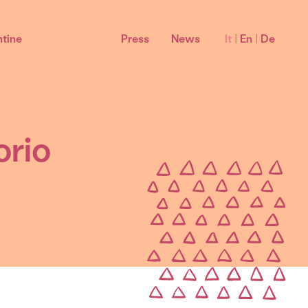
tine
Press
News
It
|
En
|
De
orio
Bardolino Sottozone
Montebaldo Bardolino DOC
La Rocca Bardolino DOC
Sommacampagna Bardolino DOC