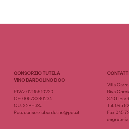
CONSORZIO TUTELA
CONTATT
VINO BARDOLINO DOC
Villa Carra
P.IVA: 02115910230
Riva Cornic
CF: 00573390234
37011 Bard
CU: X2PH38J
Tel. 045 6
Pec: consorziobardolino@pec.it
Fax 045 7
segreteria