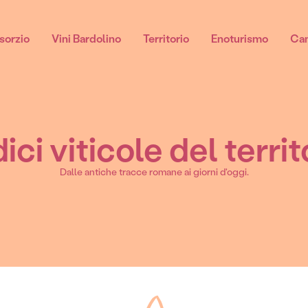
sorzio
Vini Bardolino
Territorio
Enoturismo
Can
ici viticole del territ
Chiaretto di Bardolino
Dalle antiche tracce romane ai giorni d'oggi.
Chiaretto Di Bardolino spumante DOC
Chiaretto Di Bardolino DOC
Chiaretto Di Bardolino Classico DOC