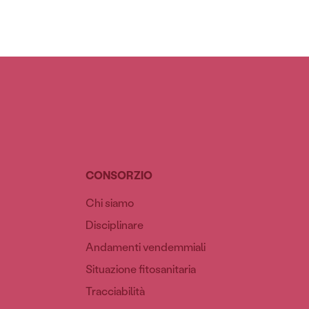
CONSORZIO
Chi siamo
Disciplinare
Andamenti vendemmiali
Situazione fitosanitaria
Tracciabilità