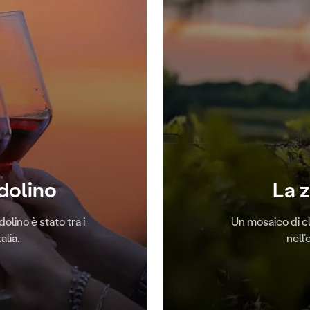
rdolino
La 
olino è stato tra i
Un mosaico di cl
alia.
nell’