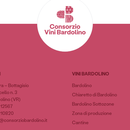
I
VINI BARDOLINO
ra – Bottagisio
Bardolino
ello n. 3
Chiaretto di Bardolino
olino (VR)
Bardolino Sottozone
212567
210820
Zona di produzione
@consorziobardolino.it
Cantine