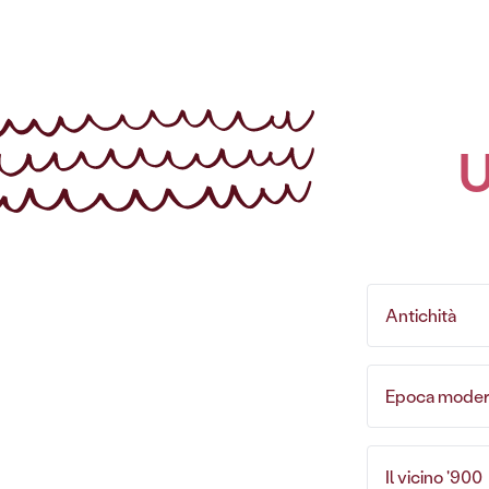
U
Antichità
Epoca modern
Il vicino '900