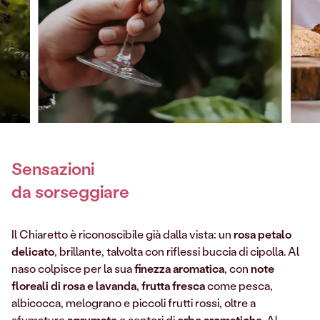
Sensazioni
da sorseggiare
Il Chiaretto è riconoscibile già dalla vista: un
rosa petalo
delicato
, brillante, talvolta con riflessi buccia di cipolla. Al
naso colpisce per la sua
finezza aromatica
, con
note
floreali di rosa e lavanda
,
frutta fresca
come pesca,
albicocca, melograno e piccoli frutti rossi, oltre a
sfumature
agrumate
e sentori di
erbe aromatiche
. Al