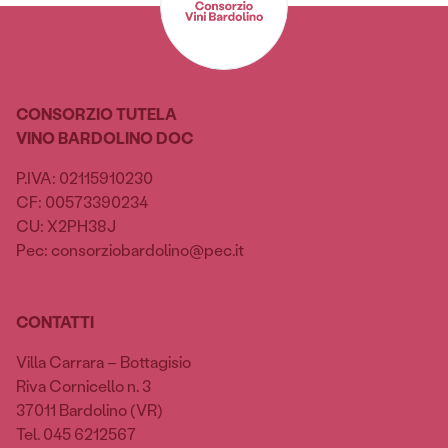
CONSORZIO TUTELA
VINO BARDOLINO DOC
P.IVA: 02115910230
CF: 00573390234
CU: X2PH38J
Pec: consorziobardolino@pec.it
CONTATTI
Villa Carrara – Bottagisio
Riva Cornicello n. 3
37011 Bardolino (VR)
Tel. 045 6212567