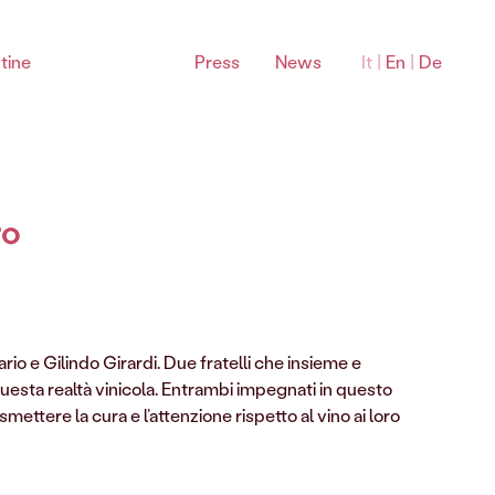
tine
Press
News
It
|
En
|
De
Bardolino Sottozone
ro
io e Gilindo Girardi. Due fratelli che insieme e
Montebaldo Bardolino DOC
a questa realtà vinicola. Entrambi impegnati in questo
La Rocca Bardolino DOC
mettere la cura e l’attenzione rispetto al vino ai loro
Sommacampagna Bardolino DOC