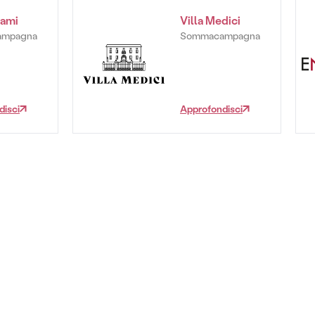
ami
Villa Medici
ampagna
Sommacampagna
disci
Approfondisci