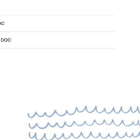
DOC
no DOC