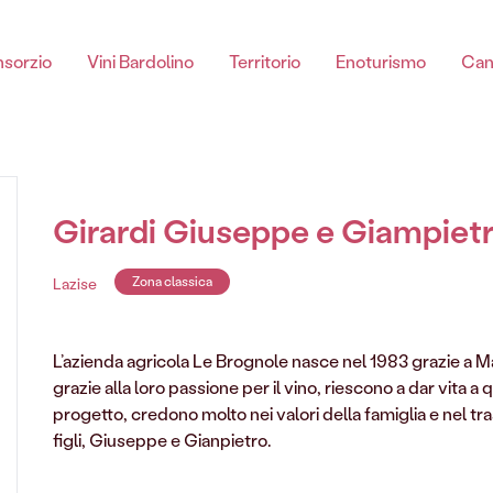
sorzio
Vini Bardolino
Territorio
Enoturismo
Can
Chiaretto di Bardolino
Girardi Giuseppe e Giampiet
Lazise
Zona classica
L’azienda agricola Le Brognole nasce nel 1983 grazie a Mar
Chiaretto Di Bardolino spumante DOC
grazie alla loro passione per il vino, riescono a dar vita 
Chiaretto Di Bardolino DOC
progetto, credono molto nei valori della famiglia e nel tras
Chiaretto Di Bardolino Classico DOC
figli, Giuseppe e Gianpietro.