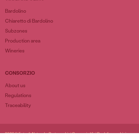
Bardolino
Chiaretto di Bardolino
Subzones
Production area
Wineries
CONSORZIO
About us
Regulations
Traceability
2026 © Foto di: Natascha Berto, archivi Consorzio Vini Bardolino, archivi
Cantine del consorzio / Website made by keeplin.it