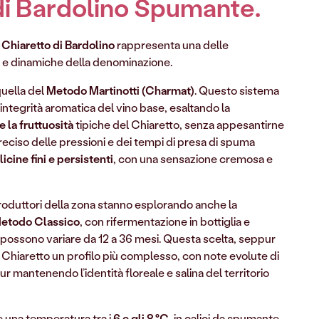
di Bardolino Spumante.
l
Chiaretto di Bardolino
rappresenta una delle
 e dinamiche della denominazione.
uella del
Metodo Martinotti (Charmat)
. Questo sistema
integrità aromatica del vino base, esaltando la
e la fruttuosità
tipiche del Chiaretto, senza appesantirne
 preciso delle pressioni e dei tempi di presa di spuma
licine fini e persistenti
, con una sensazione cremosa e
 produttori della zona stanno esplorando anche la
etodo Classico
, con rifermentazione in bottiglia e
he possono variare da 12 a 36 mesi. Questa scelta, seppur
al Chiaretto un profilo più complesso, con note evolute di
pur mantenendo l’identità floreale e salina del territorio
 una temperatura tra i
6 e gli 8
°C
, in calici da spumante