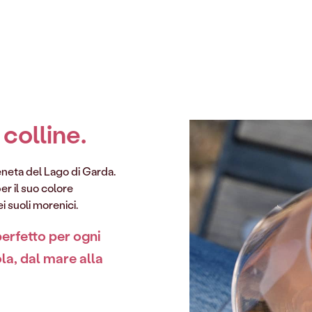
 colline.
veneta del Lago di Garda.
per il suo colore
i suoli morenici.
perfetto per ogni
ola, dal mare alla