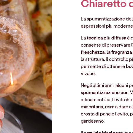
Chiaretto 
La spumantizzazione de
espressioni più moderne
La
tecnica più diffusa
è q
consente di preservare l’
freschezza, la fragranza 
la struttura. Il controllo
permette di ottenere
bol
vivace.
Negli ultimi anni, alcuni
spumantizzazione con M
affinamenti sui lieviti c
minoritaria, mira a dare 
crosta di pane e lievito, 
gardesano.
Il
servizio ideale
prevede