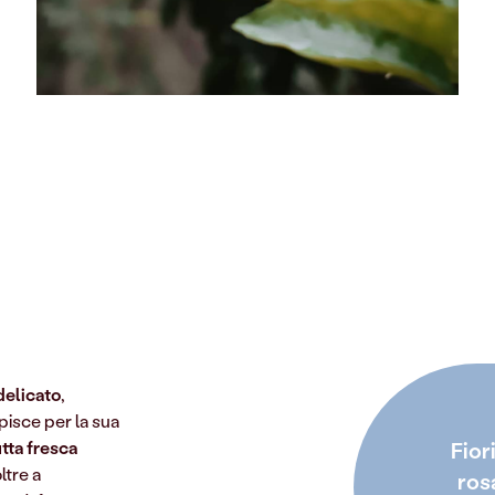
delicato
,
lpisce per la sua
utta fresca
Fior
ltre a
ros