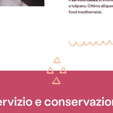
a tulipano. Ottimo all’ape
food mediterranei.
rvizio e conservazi