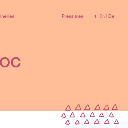
ineries
Press area
It
|
En
|
De
 DOC
Bardolino Sottozone
Montebaldo Bardolino DOC
La Rocca Bardolino DOC
Sommacampagna Bardolino DOC