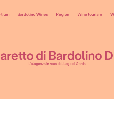
rtium
Bardolino Wines
Region
Wine tourism
W
aretto di Bardolino
Chiaretto di Bardolino
L’eleganza in rosa del Lago di Garda
Chiaretto Di Bardolino spumante DOC
Chiaretto Di Bardolino DOC
Chiaretto Di Bardolino Classico DOC