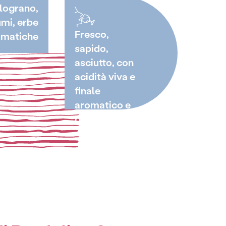
lograno,
mi, erbe
Fresco,
omatiche
sapido,
asciutto, con
acidità viva e
finale
aromatico e
persistente