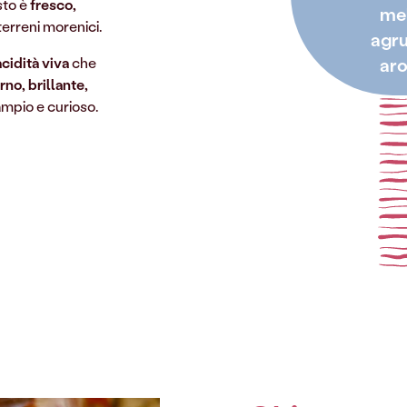
sto è
fresco,
me
terreni morenici.
agru
acidità viva
che
ar
no, brillante,
ampio e curioso.