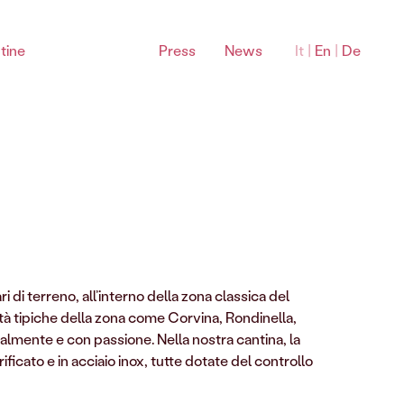
tine
Press
News
It
|
En
|
De
Bardolino Sottozone
i di terreno, all’interno della zona classica del
Montebaldo Bardolino DOC
arietà tipiche della zona come Corvina, Rondinella,
La Rocca Bardolino DOC
lmente e con passione. Nella nostra cantina, la
Sommacampagna Bardolino DOC
ificato e in acciaio inox, tutte dotate del controllo