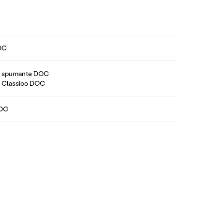
DOC
no spumante DOC
no Classico DOC
DOC