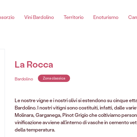
sorzio
Vini Bardolino
Territorio
Enoturismo
Can
Chiaretto di Bardolino
La Rocca
Bardolino
Zona classica
Le nostre vigne e i nostri olivi si estendono su cinque ettar
Chiaretto Di Bardolino spumante DOC
Bardolino. I nostri vitigni sono costituiti, infatti, dalle v
Chiaretto Di Bardolino DOC
Molinara, Garganega, Pinot Grigio che coltiviamo persona
Chiaretto Di Bardolino Classico DOC
vinificazione avviene all’interno di vasche in cemento vetr
della temperatura.