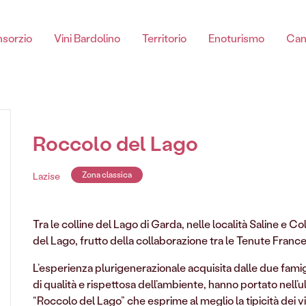
sorzio
Vini Bardolino
Territorio
Enoturismo
Can
Chiaretto di Bardolino
Roccolo del Lago
Lazise
Zona classica
Tra le colline del Lago di Garda, nelle località Saline e 
Chiaretto Di Bardolino spumante DOC
del Lago, frutto della collaborazione tra le Tenute Fra
Chiaretto Di Bardolino DOC
L’esperienza plurigenerazionale acquisita dalle due famigli
Chiaretto Di Bardolino Classico DOC
di qualità e rispettosa dell’ambiente, hanno portato nell’
“Roccolo del Lago” che esprime al meglio la tipicità dei v