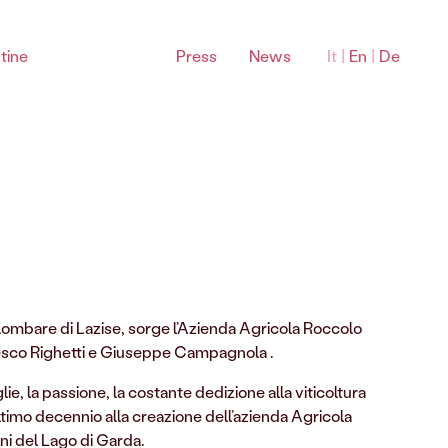
tine
Press
News
It
|
En
|
De
Bardolino Sottozone
Colombare di Lazise, sorge l’Azienda Agricola Roccolo
Montebaldo Bardolino DOC
ncesco Righetti e Giuseppe Campagnola .
La Rocca Bardolino DOC
e, la passione, la costante dedizione alla viticoltura
Sommacampagna Bardolino DOC
ultimo decennio alla creazione dell’azienda Agricola
ini del Lago di Garda.