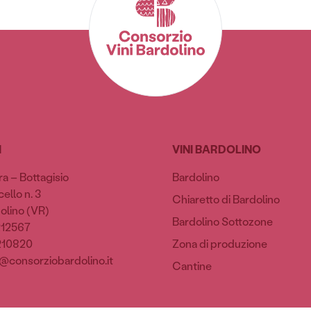
I
VINI BARDOLINO
ra – Bottagisio
Bardolino
ello n. 3
Chiaretto di Bardolino
olino (VR)
Bardolino Sottozone
212567
210820
Zona di produzione
@consorziobardolino.it
Cantine