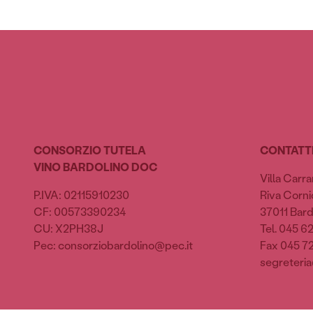
CONSORZIO TUTELA
CONTATT
VINO BARDOLINO DOC
Villa Carra
P.IVA: 02115910230
Riva Cornic
CF: 00573390234
37011 Bard
CU: X2PH38J
Tel. 045 6
Pec: consorziobardolino@pec.it
Fax 045 7
segreteria