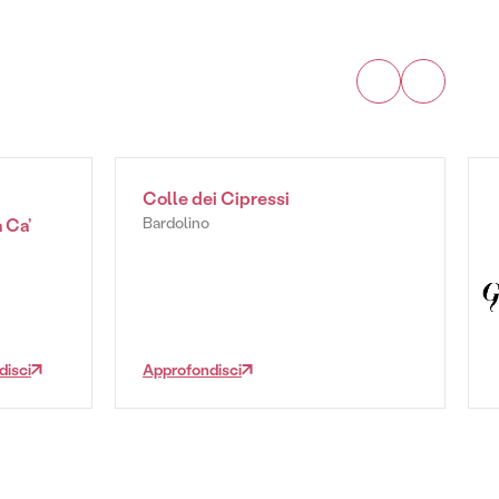
Colle dei Cipressi
Bardolino
 Ca’
disci
Approfondisci