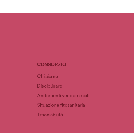
CONSORZIO
Chi siamo
Disciplinare
Andamenti vendemmiali
Situazione fitosanitaria
Tracciabilità