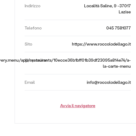
Indirizzo
Località Saline, 9 -37017
Lazise
Telefono
045 7581077
Sito
https://www.roccolodellago.it
overy.menu/app/restaurants/10ecce36b1bff01b39df23095a814e74/a-
Shop online
la-carte-menu
Email
info@roccolodellago.it
Avvia il navigatore