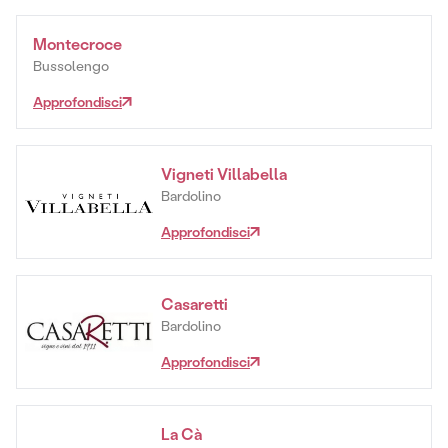
Montecroce
Bussolengo
Approfondisci
Vigneti Villabella
Bardolino
Approfondisci
Casaretti
Bardolino
Approfondisci
La Cà