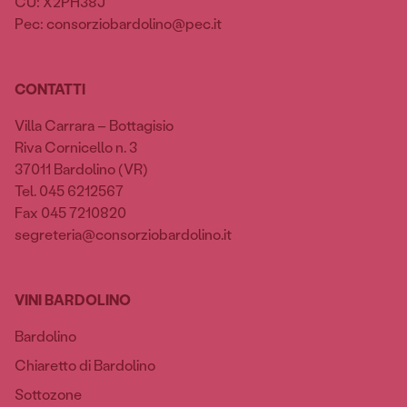
CU: X2PH38J
Pec: consorziobardolino@pec.it
CONTATTI
Villa Carrara – Bottagisio
Riva Cornicello n. 3
37011 Bardolino (VR)
Tel. 045 6212567
Fax 045 7210820
segreteria@consorziobardolino.it
VINI BARDOLINO
Bardolino
Chiaretto di Bardolino
Sottozone