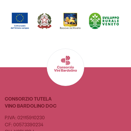
CONSORZIO TUTELA
VINO BARDOLINO DOC
P.IVA: 02115910230
CF: 00573390234