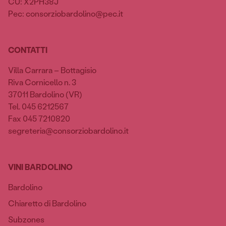
CU: X2PH38J
Pec: consorziobardolino@pec.it
CONTATTI
Villa Carrara – Bottagisio
Riva Cornicello n. 3
37011 Bardolino (VR)
Tel. 045 6212567
Fax 045 7210820
segreteria@consorziobardolino.it
VINI BARDOLINO
Bardolino
Chiaretto di Bardolino
Subzones