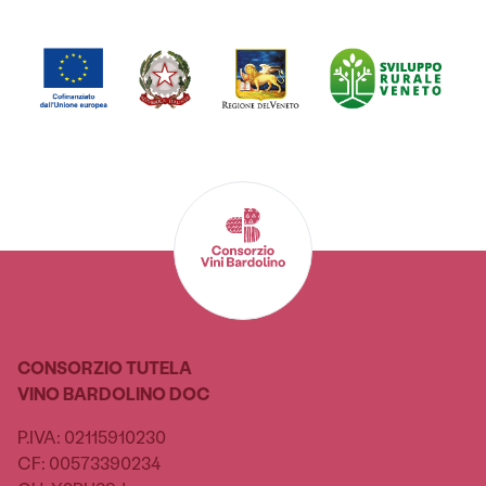
CONSORZIO TUTELA
VINO BARDOLINO DOC
P.IVA: 02115910230
CF: 00573390234