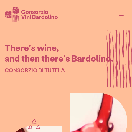
T
h
e
r
e
’
s
w
i
n
e
,
a
n
d
t
h
e
n
t
h
e
r
e
’
s
B
a
r
d
o
l
i
n
o
.
CONSORZIO DI TUTELA