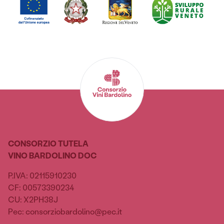
CONSORZIO TUTELA
VINO BARDOLINO DOC
P.IVA: 02115910230
CF: 00573390234
CU: X2PH38J
Pec: consorziobardolino@pec.it