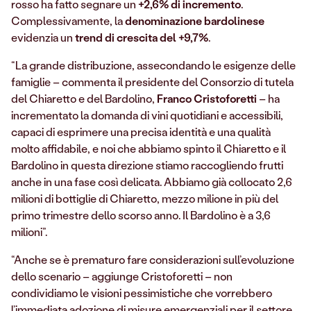
rosso ha fatto segnare un
+2,6% di incremento
.
Complessivamente, la
denominazione bardolinese
evidenzia un
trend di crescita del +9,7%
.
“La grande distribuzione, assecondando le esigenze delle
famiglie – commenta il presidente del Consorzio di tutela
del Chiaretto e del Bardolino,
Franco Cristoforetti
– ha
incrementato la domanda di vini quotidiani e accessibili,
capaci di esprimere una precisa identità e una qualità
molto affidabile, e noi che abbiamo spinto il Chiaretto e il
Bardolino in questa direzione stiamo raccogliendo frutti
anche in una fase così delicata. Abbiamo già collocato 2,6
milioni di bottiglie di Chiaretto, mezzo milione in più del
primo trimestre dello scorso anno. Il Bardolino è a 3,6
milioni”.
“Anche se è prematuro fare considerazioni sull’evoluzione
dello scenario – aggiunge Cristoforetti – non
condividiamo le visioni pessimistiche che vorrebbero
l’immediata adozione di misure emergenziali per il settore