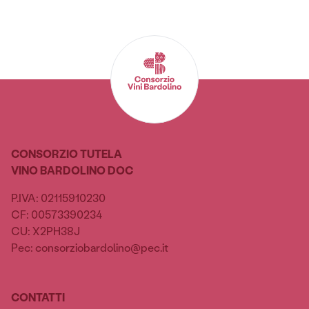
CONSORZIO TUTELA
VINO BARDOLINO DOC
P.IVA: 02115910230
CF: 00573390234
CU: X2PH38J
Pec: consorziobardolino@pec.it
CONTATTI