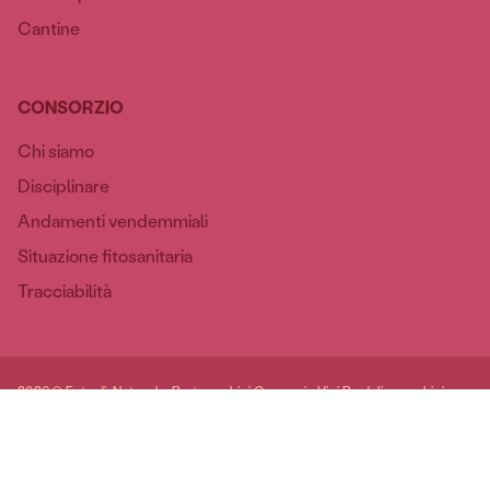
Cantine
CONSORZIO
Chi siamo
Disciplinare
Andamenti vendemmiali
Situazione fitosanitaria
Tracciabilità
2026 © Foto di: Natascha Berto, archivi Consorzio Vini Bardolino, archivi
Cantine del consorzio / Website made by keeplin.it
Privacy Policy
Cookie Policy
Preferenze cookie