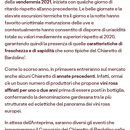
della
vendemmia 2021
, iniziata con qualche giorno di
ritardo rispetto all’anno precedente. Le belle giornate e le
elevate escursioni termiche tra il giorno e la notte hanno
favorito un’ottimale maturazione delle uve e
contestualmente hanno consentito di disporre di un’acidità
totale su valori mediamente superiori rispetto al 2020,
garantendo quindi la presenza di quelle
caratteristiche di
freschezza e di sapidità
che sono tipiche del Chiaretto di
Bardolino”.
Come lo scorso anno, in primavera entreranno sul mercato
anche alcuni Chiaretto di
annate precedenti
. Infatti, ormai
c’è un buon numero di produttori che propone
vini rosa
affinati per uno o due anni
prima di essere posti in bottiglia,
confermando la denominazione gardesana tra le più
strutturate ed eclettiche del panorama dei vini rosa
europei.
In attesa dell’Anteprima, saranno diversi gli eventi che
impegneranno il Consorzio del Chiaretto di Bardolino nelle