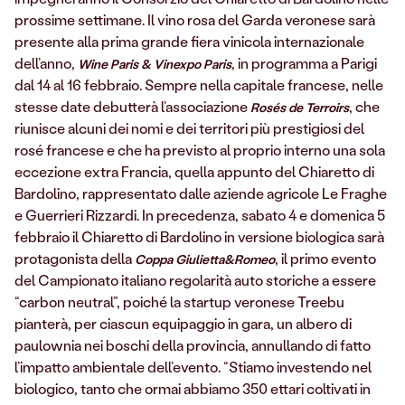
prossime settimane. Il vino rosa del Garda veronese sarà
presente alla prima grande fiera vinicola internazionale
dell’anno,
, in programma a Parigi
Wine Paris & Vinexpo Paris
dal 14 al 16 febbraio. Sempre nella capitale francese, nelle
stesse date debutterà l’associazione
, che
Rosés de Terroirs
riunisce alcuni dei nomi e dei territori più prestigiosi del
rosé francese e che ha previsto al proprio interno una sola
eccezione extra Francia, quella appunto del Chiaretto di
Bardolino, rappresentato dalle aziende agricole Le Fraghe
e Guerrieri Rizzardi. In precedenza, sabato 4 e domenica 5
febbraio il Chiaretto di Bardolino in versione biologica sarà
protagonista della
, il primo evento
Coppa Giulietta&Romeo
del Campionato italiano regolarità auto storiche a essere
“carbon neutral”, poiché la startup veronese Treebu
pianterà, per ciascun equipaggio in gara, un albero di
paulownia nei boschi della provincia, annullando di fatto
l’impatto ambientale dell’evento. “Stiamo investendo nel
biologico, tanto che ormai abbiamo 350 ettari coltivati in