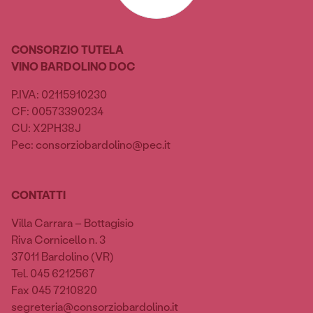
CONSORZIO TUTELA
VINO BARDOLINO DOC
P.IVA: 02115910230
CF: 00573390234
CU: X2PH38J
Pec: consorziobardolino@pec.it
CONTATTI
Villa Carrara – Bottagisio
Riva Cornicello n. 3
37011 Bardolino (VR)
Tel. 045 6212567
Fax 045 7210820
segreteria@consorziobardolino.it