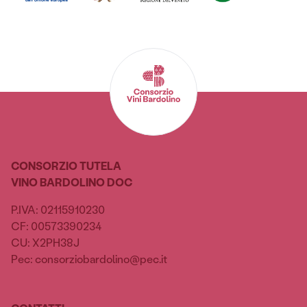
CONSORZIO TUTELA
VINO BARDOLINO DOC
P.IVA: 02115910230
CF: 00573390234
CU: X2PH38J
Pec: consorziobardolino@pec.it