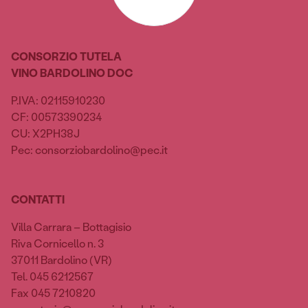
CONSORZIO TUTELA
VINO BARDOLINO DOC
P.IVA: 02115910230
CF: 00573390234
CU: X2PH38J
Pec: consorziobardolino@pec.it
CONTATTI
Villa Carrara – Bottagisio
Riva Cornicello n. 3
37011 Bardolino (VR)
Tel. 045 6212567
Fax 045 7210820