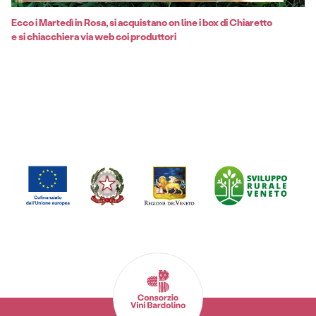
Ecco i Martedì in Rosa, si acquistano on line i box di Chiaretto
e si chiacchiera via web coi produttori