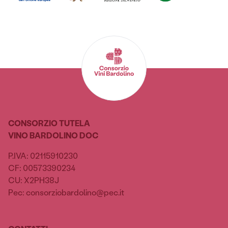
CONSORZIO TUTELA
VINO BARDOLINO DOC
P.IVA: 02115910230
CF: 00573390234
CU: X2PH38J
Pec: consorziobardolino@pec.it