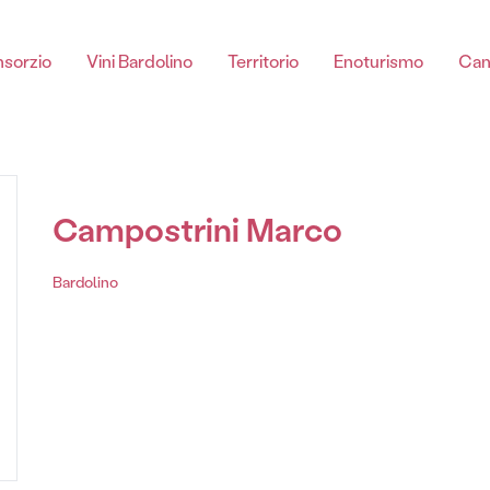
sorzio
Vini Bardolino
Territorio
Enoturismo
Can
Chiaretto di Bardolino
Campostrini Marco
Bardolino
Chiaretto Di Bardolino spumante DOC
Chiaretto Di Bardolino DOC
Chiaretto Di Bardolino Classico DOC