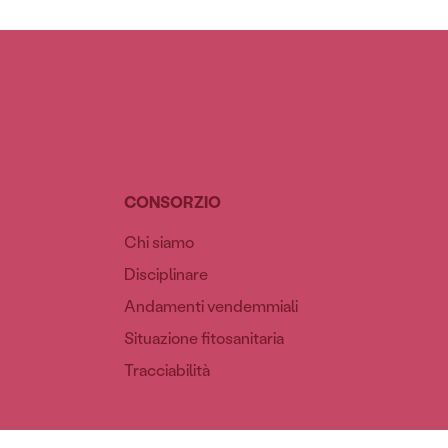
CONSORZIO
Chi siamo
Disciplinare
Andamenti vendemmiali
Situazione fitosanitaria
Tracciabilità