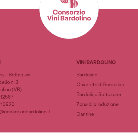
I
VINI BARDOLINO
ra – Bottagisio
Bardolino
ello n. 3
Chiaretto di Bardolino
olino (VR)
Bardolino Sottozone
212567
210820
Zona di produzione
@consorziobardolino.it
Cantine