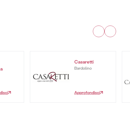
Casaretti
Bardolino
la
disci
Approfondisci