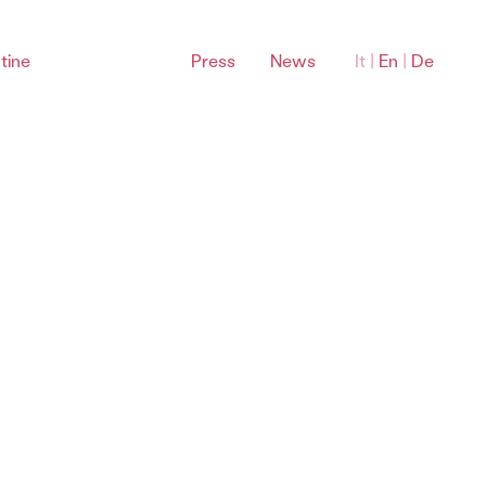
tine
Press
News
It
|
En
|
De
Bardolino Sottozone
Montebaldo Bardolino DOC
La Rocca Bardolino DOC
Sommacampagna Bardolino DOC