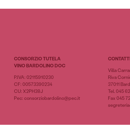
CONSORZIO TUTELA
CONTATT
VINO BARDOLINO DOC
Villa Carra
P.IVA: 02115910230
Riva Cornic
CF: 00573390234
37011 Bard
CU: X2PH38J
Tel. 045 6
Pec: consorziobardolino@pec.it
Fax 045 7
segreteria