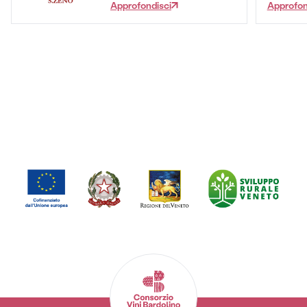
Approfondisci
Approfon