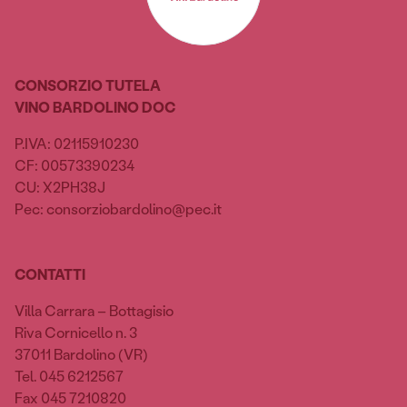
CONSORZIO TUTELA
VINO BARDOLINO DOC
P.IVA: 02115910230
CF: 00573390234
CU: X2PH38J
Pec: consorziobardolino@pec.it
CONTATTI
Villa Carrara – Bottagisio
Riva Cornicello n. 3
37011 Bardolino (VR)
Tel. 045 6212567
Fax 045 7210820