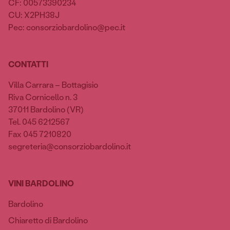
CF: 00573390234
CU: X2PH38J
Pec: consorziobardolino@pec.it
CONTATTI
Villa Carrara – Bottagisio
Riva Cornicello n. 3
37011 Bardolino (VR)
Tel. 045 6212567
Fax 045 7210820
segreteria@consorziobardolino.it
VINI BARDOLINO
Bardolino
Chiaretto di Bardolino