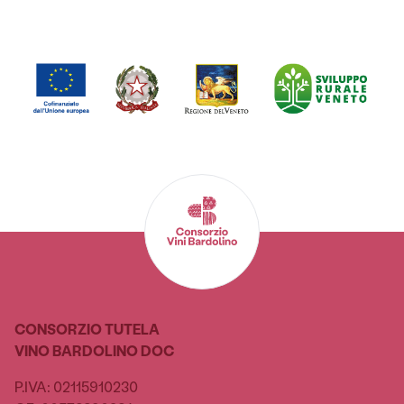
CONSORZIO TUTELA
VINO BARDOLINO DOC
P.IVA: 02115910230