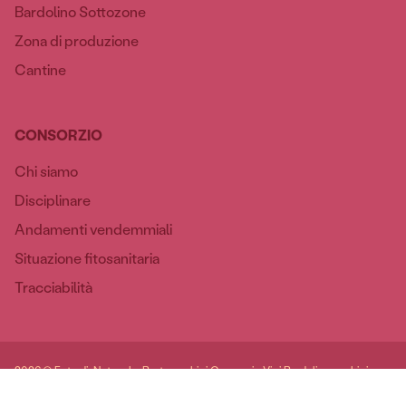
Bardolino Sottozone
Zona di produzione
Cantine
CONSORZIO
Chi siamo
Disciplinare
Andamenti vendemmiali
Situazione fitosanitaria
Tracciabilità
2026 © Foto di: Natascha Berto, archivi Consorzio Vini Bardolino, archivi
Cantine del consorzio / Website made by keeplin.it
Privacy Policy