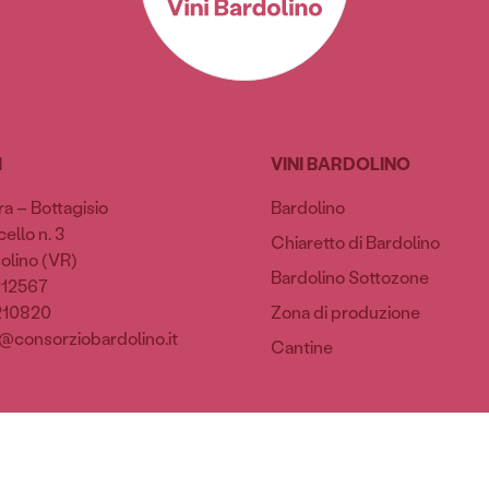
I
VINI BARDOLINO
ra – Bottagisio
Bardolino
ello n. 3
Chiaretto di Bardolino
olino (VR)
Bardolino Sottozone
212567
210820
Zona di produzione
@consorziobardolino.it
Cantine