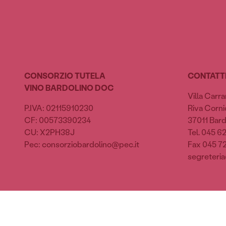
CONSORZIO TUTELA
CONTATT
VINO BARDOLINO DOC
Villa Carra
P.IVA: 02115910230
Riva Cornic
CF: 00573390234
37011 Bard
CU: X2PH38J
Tel. 045 6
Pec: consorziobardolino@pec.it
Fax 045 7
segreteria