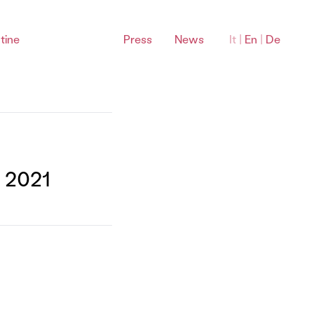
tine
Press
News
It
|
En
|
De
Bardolino Sottozone
 2021
Montebaldo Bardolino DOC
La Rocca Bardolino DOC
Sommacampagna Bardolino DOC