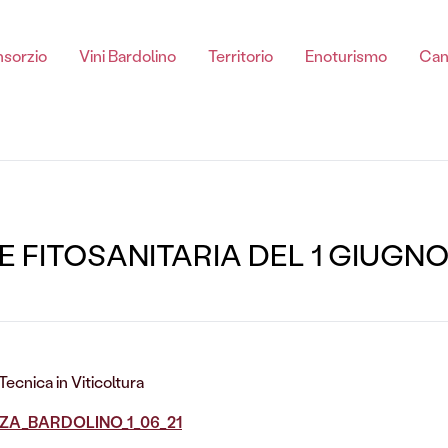
sorzio
Vini Bardolino
Territorio
Enoturismo
Can
Chiaretto di Bardolino
E FITOSANITARIA DEL 1 GIUGNO
Chiaretto Di Bardolino spumante DOC
Chiaretto Di Bardolino DOC
Tecnica in Viticoltura
Chiaretto Di Bardolino Classico DOC
OZA_BARDOLINO_1_06_21