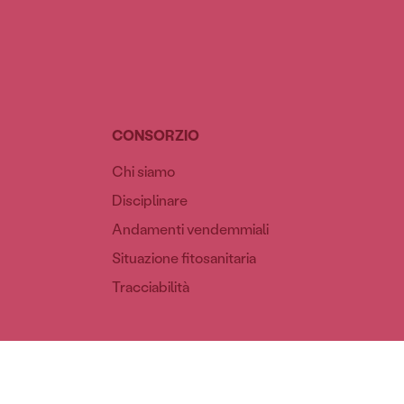
CONSORZIO
Chi siamo
Disciplinare
Andamenti vendemmiali
Situazione fitosanitaria
Tracciabilità