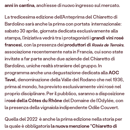
anni in cantina
, anch’esse di nuovo ingresso sul mercato.
La tredicesima edizione dell’Anteprima del Chiaretto di
Bardolino sarà anche la prima con portata internazionale:
sabato 30 aprile, giornata dedicata esclusivamente alla
stampa, l’iniziativa vedrà tra i protagonisti i
grandi vini rosé
francesi
, con la presenza dei
produttori di
Rosés de Terroirs
,
associazione recentemente nata in Francia, cui sono state
invitate a far parte anche due aziende del Chiaretto di
Bardolino, uniche realtà straniere del gruppo. In
programma anche una degustazione dedicata alla
AOC
Tavel
, denominazione della Valle del Rodano che nel 1936,
prima al mondo, ha previsto esclusivamente vini rosé nel
proprio disciplinare. Per il pubblico, saranno a disposizione
i
rosé della
Côtes du Rhône
del Domaine de l’Odylée, con
la presenza della vignaiola indipendente Odile Couvert.
Quella del 2022 è anche la prima edizione nella storia per
la quale è obbligatoria
la nuova menzione “Chiaretto di