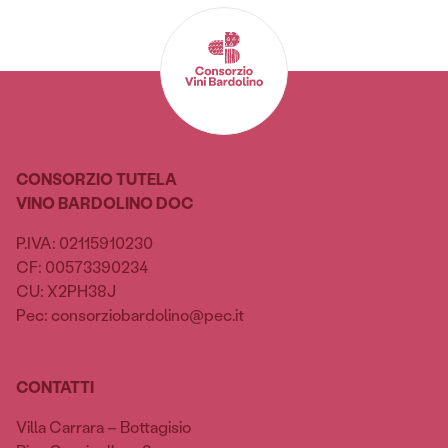
CONSORZIO TUTELA
VINO BARDOLINO DOC
P.IVA: 02115910230
CF: 00573390234
CU: X2PH38J
Pec: consorziobardolino@pec.it
CONTATTI
Villa Carrara – Bottagisio