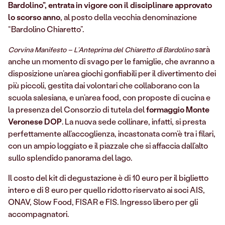
Bardolino”, entrata in vigore con il disciplinare approvato
lo scorso anno
, al posto della vecchia denominazione
“Bardolino Chiaretto”.
sarà
Corvina Manifesto – L’Anteprima del Chiaretto di Bardolino
anche un momento di svago per le famiglie, che avranno a
disposizione un’area giochi gonfiabili per il divertimento dei
più piccoli, gestita dai volontari che collaborano con la
scuola salesiana, e un’area food, con proposte di cucina e
la presenza del Consorzio di tutela del
formaggio Monte
Veronese DOP
. La nuova sede collinare, infatti, si presta
perfettamente all’accoglienza, incastonata com’è tra i filari,
con un ampio loggiato e il piazzale che si affaccia dall’alto
sullo splendido panorama del lago.
Il costo del kit di degustazione è di 10 euro per il biglietto
intero e di 8 euro per quello ridotto riservato ai soci AIS,
ONAV, Slow Food, FISAR e FIS. Ingresso libero per gli
accompagnatori.