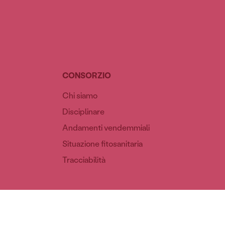
CONSORZIO
Chi siamo
Disciplinare
Andamenti vendemmiali
Situazione fitosanitaria
Tracciabilità