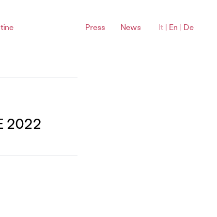
tine
Press
News
It
|
En
|
De
Bardolino Sottozone
E 2022
Montebaldo Bardolino DOC
La Rocca Bardolino DOC
Sommacampagna Bardolino DOC