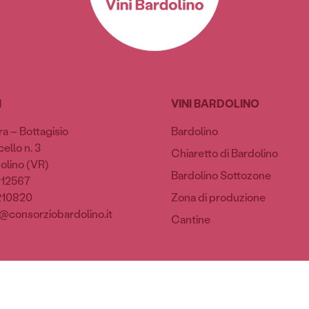
I
VINI BARDOLINO
ra – Bottagisio
Bardolino
ello n. 3
Chiaretto di Bardolino
olino (VR)
Bardolino Sottozone
212567
210820
Zona di produzione
@consorziobardolino.it
Cantine