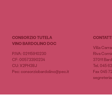
CONSORZIO TUTELA
CONTATT
VINO BARDOLINO DOC
Villa Carra
P.IVA: 02115910230
Riva Cornic
CF: 00573390234
37011 Bard
CU: X2PH38J
Tel. 045 6
Pec: consorziobardolino@pec.it
Fax 045 7
segreteria