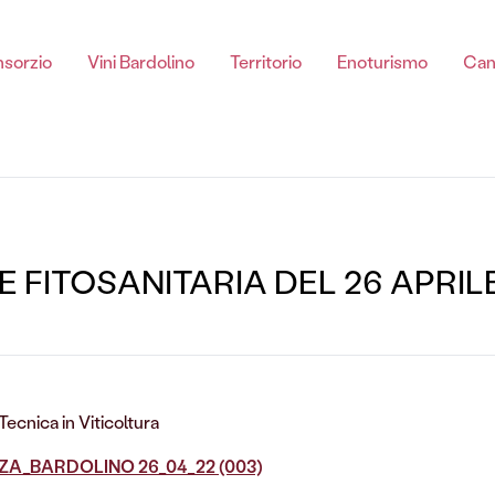
sorzio
Vini Bardolino
Territorio
Enoturismo
Can
Chiaretto di Bardolino
E FITOSANITARIA DEL 26 APRIL
Chiaretto Di Bardolino spumante DOC
Chiaretto Di Bardolino DOC
Tecnica in Viticoltura
Chiaretto Di Bardolino Classico DOC
ZA_BARDOLINO 26_04_22 (003)