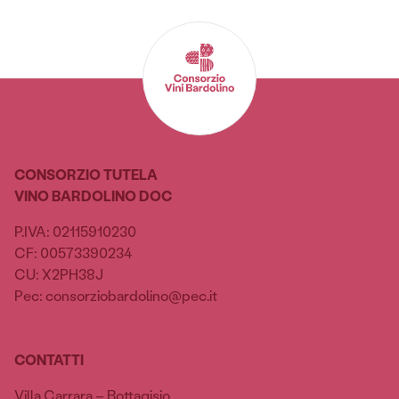
CONSORZIO TUTELA
VINO BARDOLINO DOC
P.IVA: 02115910230
CF: 00573390234
CU: X2PH38J
Pec: consorziobardolino@pec.it
CONTATTI
Villa Carrara – Bottagisio