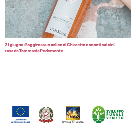
21 giugno #oggirosa un calice di Chiaretto e sconti sui vini
rosa da Tommasi a Pedemonte