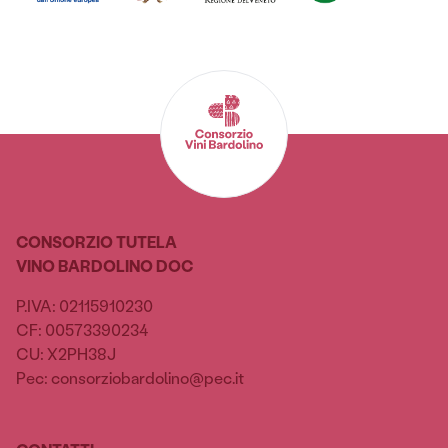
CONSORZIO TUTELA
VINO BARDOLINO DOC
P.IVA: 02115910230
CF: 00573390234
CU: X2PH38J
Pec: consorziobardolino@pec.it