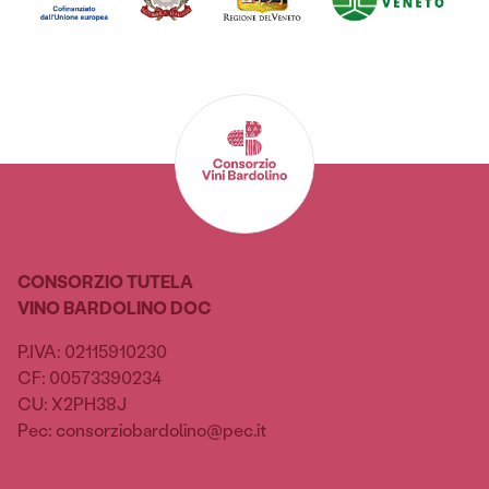
CONSORZIO TUTELA
VINO BARDOLINO DOC
P.IVA: 02115910230
CF: 00573390234
CU: X2PH38J
Pec: consorziobardolino@pec.it