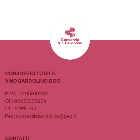
CONSORZIO TUTELA
VINO BARDOLINO DOC
P.IVA: 02115910230
CF: 00573390234
CU: X2PH38J
Pec: consorziobardolino@pec.it
CONTATTI